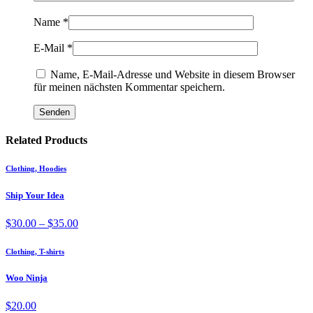
Name
*
E-Mail
*
Name, E-Mail-Adresse und Website in diesem Browser
für meinen nächsten Kommentar speichern.
Related Products
Clothing, Hoodies
Ship Your Idea
Preisspanne:
$
30.00
–
$
35.00
$30.00
bis
Clothing, T-shirts
$35.00
Woo Ninja
$
20.00